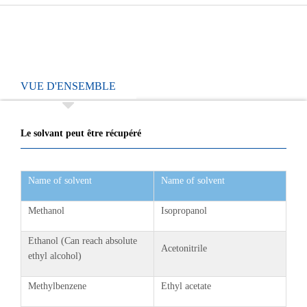
VUE D'ENSEMBLE
Le solvant peut être récupéré
Name of solvent
Name of solvent
Methanol
Isopropanol
Ethanol (Can reach absolute
Acetonitrile
ethyl alcohol)
Methylbenzene
Ethyl acetate