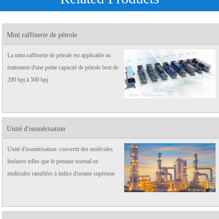
Mini raffinerie de pétrole
La mini-raffinerie de pétrole est applicable au
traitement d'une petite capacité de pétrole brut de
200 bpj à 500 bpj.
Unité d'isomérisation
Unité d'isomérisation: convertit des molécules
linéaires telles que le pentane normal en
molécules ramifiées à indice d'octane supérieur
pour le mélange dans l'essence du produit final.
Également utilisé pour convertir le butane
normal linéair