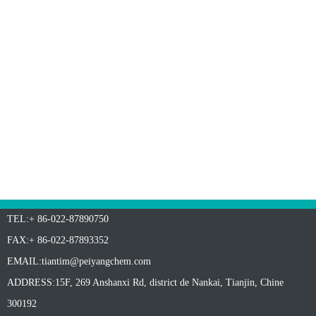
TEL:+ 86-022-87890750
FAX:+ 86-022-87893352
EMAIL:
tiantim@peiyangchem.com
ADDRESS:15F, 269 Anshanxi Rd, district de Nankai, Tianjin, Chine
300192