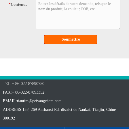
*
Contenu:
Soumettre
TEL:+ 86-022-87890750
FAX:+ 86-022-87893352
EMAIL:
tiantim@peiyangchem.com
ADDRESS:15F, 269 Anshanxi Rd, district de Nankai, Tianjin, Chine
300192